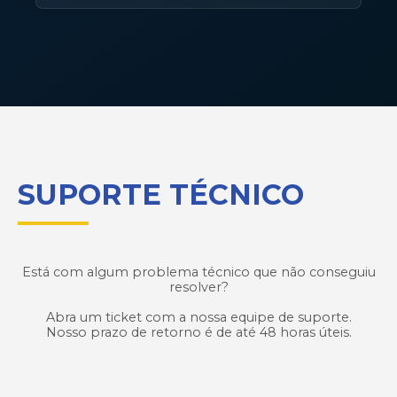
WhatsApp. Então, não deixe para a última
Você pode entrar em contato conosco pelo
hora!
botão de SUPORTE no WhatsApp ou pela
sessão de SUPORTE TÉCNICO aqui do nosso
hotsite, informando o seu CPF e a sua
dúvida/problema.
SUPORTE TÉCNICO
Está com algum problema técnico que não conseguiu
resolver?
Abra um ticket com a nossa equipe de suporte.
Nosso prazo de retorno é de até 48 horas úteis.