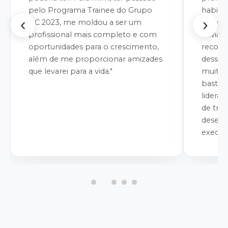
pelo Programa Trainee do Grupo
habilida
‹
›
NC 2023, me moldou a ser um
desafi
profissional mais completo e com
havia s
oportunidades para o crescimento,
reconh
além de me proporcionar amizades
dessa 
que levarei para a vida."
muito 
bastant
lideran
de tre
desen
executa