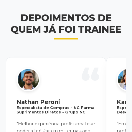
DEPOIMENTOS DE
QUEM JÁ FOI TRAINEE
Nathan Peroni
Kari
Especialista de Compras - NC Farma
Especi
Suprimentos Diretos - Grupo NC
Desenv
"Melhor experiência profissional que
"Em um
poderia ter! Para mim, ter passado
profiss